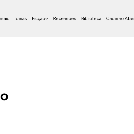
nsaio
Ideias
Ficção
Recensões
Biblioteca
Caderno Abe
ho