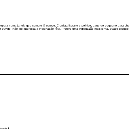
ara numa janela que sempre lá esteve. Cronista literário e político, parte do pequeno para che
er ouvido. Não lhe interessa a indignação fácil. Prefere uma indignação mais lenta, quase silenc
cidade
|