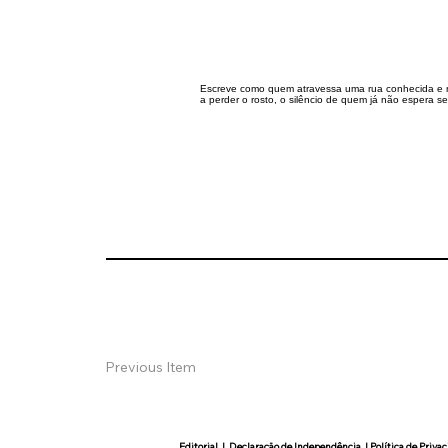
Escreve como quem atravessa uma rua conhecida e rep
a perder o rosto, o silêncio de quem já não espera s
Previous Item
Editorial
|
Declaração de Independência
|
Política de Priva