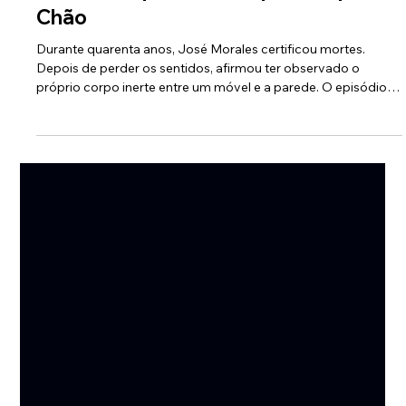
8 min de leitura
Ensaio
O Médico que Viu o Próprio Corpo no
Chão
Durante quarenta anos, José Morales certificou mortes.
Depois de perder os sentidos, afirmou ter observado o
próprio corpo inerte entre um móvel e a parede. O episódio
deixa por esclarecer a distância entre a memória de quem o
viveu e aquilo que a medicina consegue demonstrar.