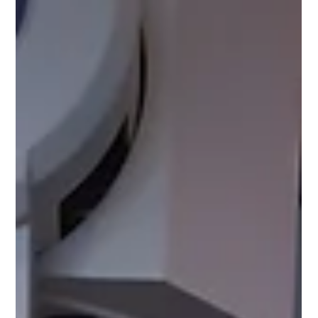
Uma mulher risca um fósforo na escuridão, três vezes antes
de pegar. A chama, pequena, ilumina só as mãos e a mesa da
cozinha, não o resto da casa. Já sabe de cor onde fica a vela,
sabe quantos passos há até à porta sem precisar de ver, e
sabe também, com a mesma naturalidade prática, que esta
noite vai ser outra vez assim.