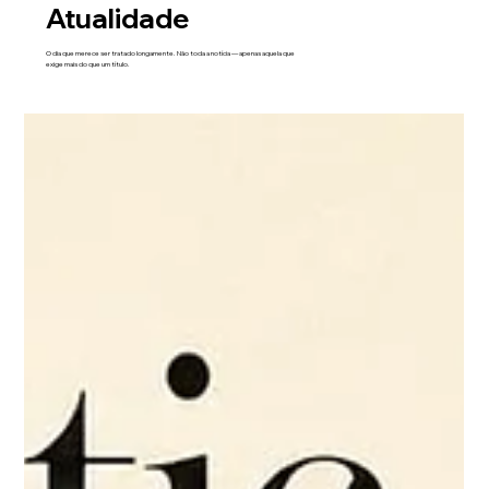
Atualidade
O dia que merece ser tratado longamente. Não toda a notícia — apenas aquela que
exige mais do que um título.