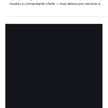
5 min de leitura
Atualidade
Como a Rua Mudou o Comando da
Guerra na Ucrânia
Milhares de ucranianos saíram à rua para exigir a saída de
Syrskyi e o regresso de Fedorov. Seis dias depois, Zelensky
mudou o comandante-chefe — mas deixou por resolver a
crise política que os protestos abriram.