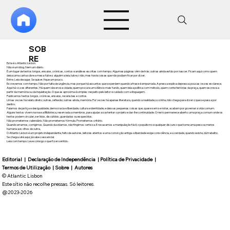
SOB
RE
Este é o Atlantic Lisbon.
Não é um blog. Nem um diário.
É um lugar de textos longos, ensaios, crónicas, contos e análises escritas com tempo. Algumas páginas vêm de trás; outras ainda estão por nascer. Ficam aqui como quem
deixa uma carta sobre a mesa: talvez alguém a leia, talvez não, mas havia coisas que não podiam ficar por dizer.
Entre. Leia devagar. Se quiser, fique um pouco.
Escrevemos com tempo. Não por falta de urgência, mas porque há assuntos que se perdem quando a frase é empurrada. A pressa explica depressa; poucas vezes esclarece.
Aqui há vozes diferentes. Há quem observe a cidade, quem procure um silêncio mais fundo, quem leia a política com método, quem conte histórias da praça, quem escreva a
partir da memória ou da inquietação. O que as aproxima é simples: respeito pelo leitor e cuidado com a linguagem.
Publicamos textos longos, crónicas, ensaios, recensões e contos.
Umas vezes há relato direto; outras, reflexão; outras ainda, memória. Por vezes há apenas literatura, quando a realidade, sozinha, não chega para dizer o que se passa por
dentro.
Falamos de justiça e desigualdade, democracia e liberdade, cultura e identidade, e dessas pequenas coisas que, quase sem se notar, acabam por governar a vida comum.
Alguns textos vivem na nossa Biblioteca, reservada a membros, para ajudar a sustentar o projeto e dar-lhe continuidade. O resto permanece aberto: uma praça comum onde os
textos podem circular, ser lidos, discutidos, guardados ou esquecidos.
Não prometemos calendário. Não prometemos fórmula. Prometemos critério.
Quando erramos, corrigimos. Quando duvidamos, não fingimos certeza. E recusamos a manipulação fácil, o populismo e qualquer discurso que torne uma pessoa menos
humana aos olhos de outra.
O Atlantic Lisbon é um projeto independente, feito de autores, leitores atentos e uma convicção antiga: a liberdade exige consciência, e a verdade, quando existe, dá trabalho.
Se chegou até aqui, já sabe o essencial.
Leia com tempo. Leve consigo o que fizer sentido.
Editorial
|
Declaração de Independência
|
Política de Privacidade
|
Termos de Utilização
|
Sobre
|
Autores
©
Atlantic Lisbon
Este sítio não recolhe pressas. Só leitores.
@2023-2026